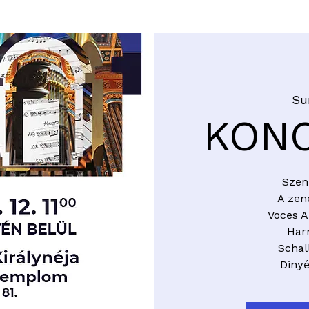
WHEEL TURNS
IMPETUS IN JÁSD
INFORMATION
ESE
Su
KON
Szen
A zene
Voces A
Har
Schal
Diny