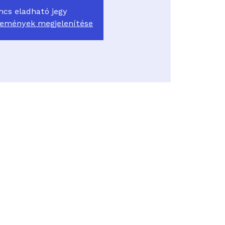
ncs eladható jegy
semények megjelenítése