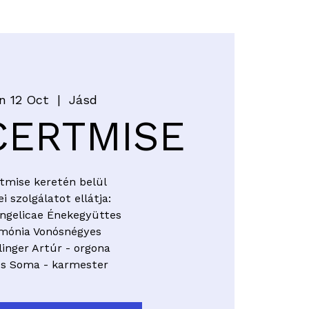
Login
MÉNYEK
n 12 Oct
  |  
Jásd
CERTMISE
tmise keretén belül
i szolgálatot ellátja:
ngelicae Énekegyüttes
mónia Vonósnégyes
linger Artúr - orgona
és Soma - karmester