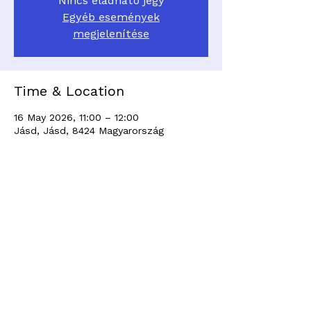
Nincs eladható jegy
Egyéb események
megjelenítése
Time & Location
16 May 2026, 11:00 – 12:00
Jásd, Jásd, 8424 Magyarország
Share this event
Berry House © 2021