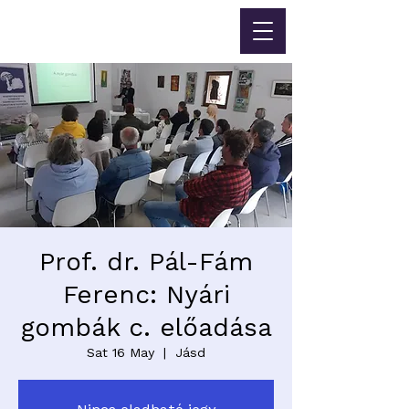
Prof. dr. Pál-Fám
Ferenc: Nyári
gombák c. előadása
Sat 16 May
  |  
Jásd