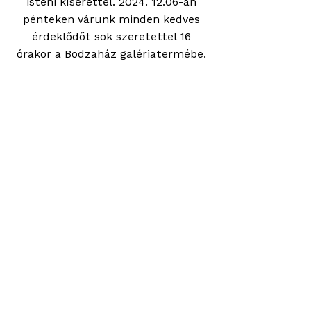
isteni kísérettel.
2024. 12.06
-án
pénteken várunk minden kedves
érdeklődőt sok szeretettel 16
órakor a Bodzaház galériatermébe.