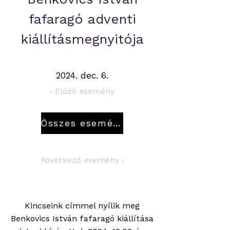
fafaragó adventi
kiállításmegnyitója
2024. dec. 6.
‹ Előző esemény
Összes esemény
Következő esemény ›
Kincseink címmel nyílik meg
Benkovics István fafaragó kiállítása