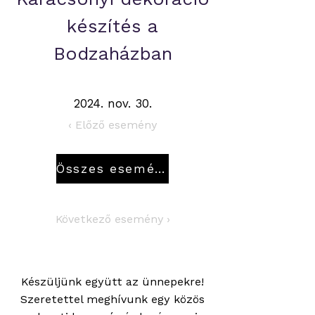
készítés a
Bodzaházban
2024. nov. 30.
‹ Előző esemény
Összes esemény
Következő esemény ›
Készüljünk együtt az ünnepekre!
Szeretettel meghívunk egy közös