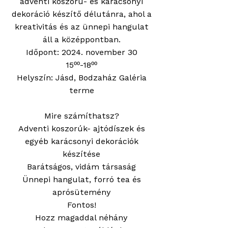
adventi koszorú- és karácsonyi
dekoráció készítő délutánra, ahol a
kreativitás és az ünnepi hangulat
áll a középpontban.
Időpont: 2024. november 30
15⁰⁰-18⁰⁰
Helyszín: Jásd, Bodzaház Galéria
terme
Mire számíthatsz?
Adventi koszorúk- ajtódíszek és
egyéb karácsonyi dekorációk
készítése
Barátságos, vidám társaság
Ünnepi hangulat, forró tea és
aprósütemény
Fontos!
Hozz magaddal néhány