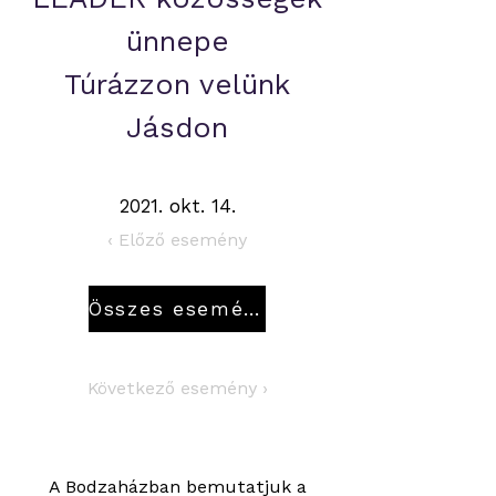
ünnepe
Túrázzon velünk
Jásdon
2021. okt. 14.
‹ Előző esemény
Összes esemény
Következő esemény ›
A Bodzaházban bemutatjuk a