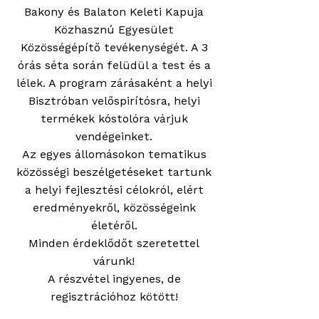
Bakony és Balaton Keleti Kapuja
Közhasznú Egyesület
Közösségépítő tevékenységét. A 3
órás séta során felüdül a test és a
lélek. A program zárásaként a helyi
Bisztróban velőspirítósra, helyi
termékek kóstolóra várjuk
vendégeinket.
Az egyes állomásokon tematikus
közösségi beszélgetéseket tartunk
a helyi fejlesztési célokról, elért
eredményekről, közösségeink
életéről.
Minden érdeklődőt szeretettel
várunk!
A részvétel ingyenes, de
regisztrációhoz kötött!