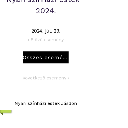
2024.
2024. júl. 23.
‹ Előző esemény
Összes esemény
Következő esemény ›
Nyári színházi esték Jásdon